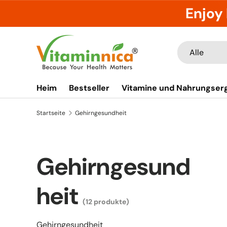
Enjoy 
Direkt zum Inhalt
Suchen
Art
Alle
Heim
Bestseller
Vitamine und Nahrungser
Startseite
Gehirngesundheit
Gehirngesund
heit
(12 produkte)
Gehirngesundheit